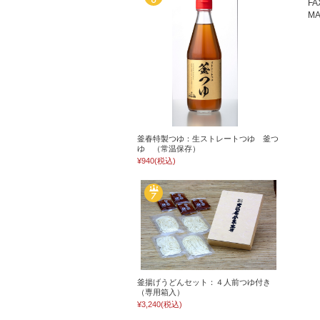
FA
MA
釜春特製つゆ：生ストレートつゆ 釜つ
ゆ （常温保存）
¥940
(税込)
釜揚げうどんセット：４人前つゆ付き
（専用箱入）
¥3,240
(税込)