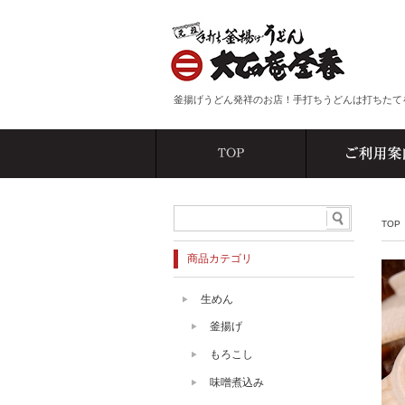
釜揚げうどん発祥のお店！手打ちうどんは打ちたて
TOP
商品カテゴリ
生めん
釜揚げ
もろこし
味噌煮込み