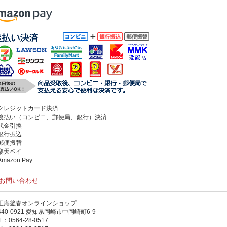
クレジットカード決済
後払い（コンビニ、郵便局、銀行）決済
代金引換
銀行振込
郵便振替
楽天ペイ
mazon Pay
お問い合わせ
正庵釜春オンラインショップ
440-0921 愛知県岡崎市中岡崎町6-9
L：0564-28-0517