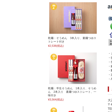
乾麺：そうめん 3本入り、素麺つゆス
トレート付き
¥2,538
(税込)
・
・
・
・
・
・
・A
乾麺：半生そうめん 1本入り、そうめ
ん 2本入り 素麺つゆストレート、一
味付き
¥3,564
(税込)
大
〒
TE