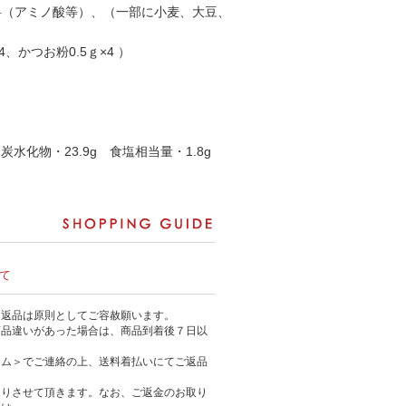
料（アミノ酸等）、（一部に小麦、大豆、
、かつお粉0.5ｇ×4 ）
 炭水化物・23.9g 食塩相当量・1.8g
て
る返品は原則としてご容赦願います。
商品違いがあった場合は、商品到着後７日以
ーム＞でご連絡の上、送料着払いにてご返品
送りさせて頂きます。なお、ご返金のお取り