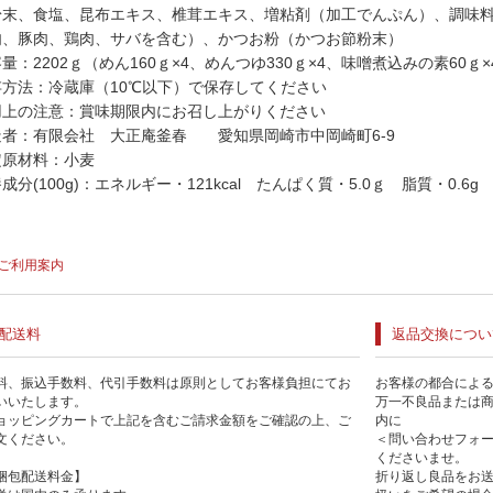
粉末、食塩、昆布エキス、椎茸エキス、増粘剤（加工でんぷん）、調味
肉、豚肉、鶏肉、サバを含む）、かつお粉（かつお節粉末）
量：2202ｇ（めん160ｇ×4、めんつゆ330ｇ×4、味噌煮込みの素60ｇ×4
存方法：冷蔵庫（10℃以下）で保存してください
用上の注意：賞味期限内にお召し上がりください
造者：有限会社 大正庵釜春 愛知県岡崎市中岡崎町6-9
定原材料：小麦
成分(100g)：エネルギー・121kcal たんぱく質・5.0ｇ 脂質・0.6g
ご利用案内
配送料
返品交換につい
料、振込手数料、代引手数料は原則としてお客様負担にてお
お客様の都合によ
いいたします。
万一不良品または
ョッピングカートで上記を含むご請求金額をご確認の上、ご
内に
文ください。
＜問い合わせフォ
くださいませ。
梱包配送料金】
折り返し良品をお