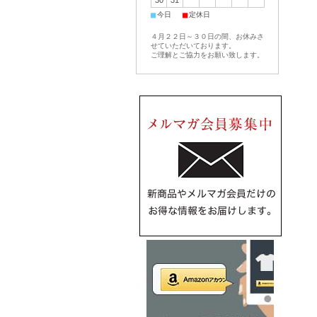
30
31
■
■
今日
定休日
４月２２日～３０日の間、お休みさ
せていただいております。
ご理解とご協力をお願い致します。