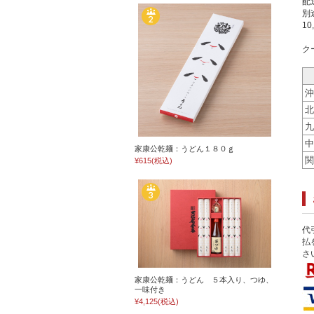
配
別
1
ク
沖
北
九
中
家康公乾麺：うどん１８０ｇ
関
¥615
(税込)
代
払
さ
家康公乾麺：うどん ５本入り、つゆ、
一味付き
¥4,125
(税込)