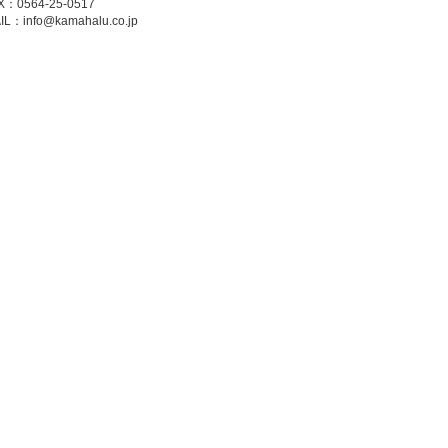
X：0564-25-0517
IL：
info@kamahalu.co.jp