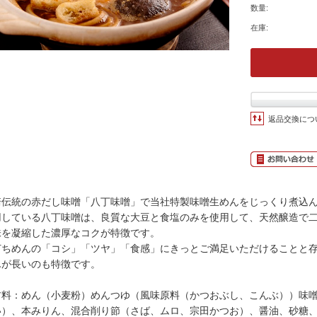
数量:
在庫:
返品交換につ
崎伝統の赤だし味噌「八丁味噌」で当社特製味噌生めんをじっくり煮込
用している八丁味噌は、良質な大豆と食塩のみを使用して、天然醸造で
味を凝縮した濃厚なコクが特徴です。
打ちめんの「コシ」「ツヤ」「食感」にきっとご満足いただけることと
んが長いのも特徴です。
材料：めん（小麦粉）めんつゆ（風味原料（かつおぶし、こんぶ））味
い）、本みりん、混合削り節（さば、ムロ、宗田かつお）、醤油、砂糖