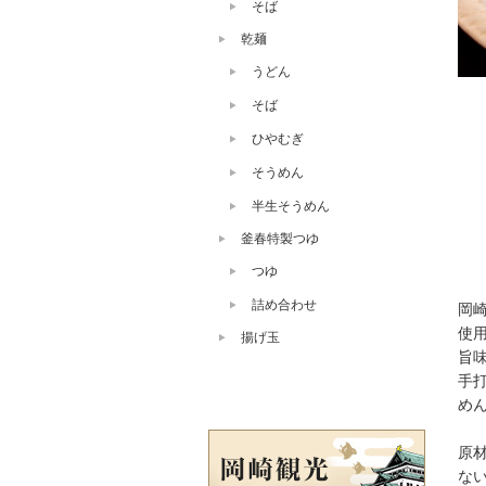
そば
乾麺
うどん
そば
ひやむぎ
そうめん
半生そうめん
釜春特製つゆ
つゆ
詰め合わせ
岡
使
揚げ玉
旨
手
め
原
な