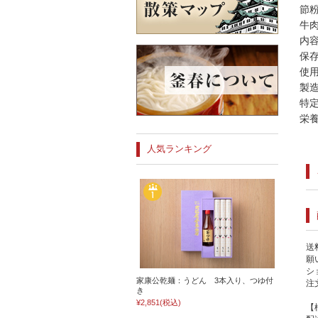
節
牛
内容
保
使
製
特
栄養
人気ランキング
送
願
シ
家康公乾麺：うどん 3本入り、つゆ付
注
き
¥2,851
(税込)
【