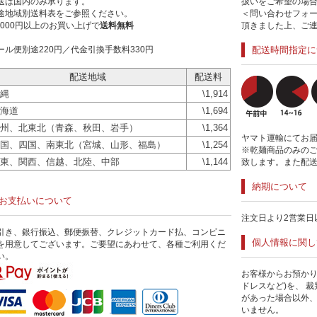
送は国内のみ承ります。
扱いをご希望の場
途地域別送料表をご参照ください。
＜問い合わせフォ
0,000円以上のお買い上げで
送料無料
頂きました上、ご
ール便別途220円／代金引換手数料330円
配送時間指定に
配送地域
配送料
縄
\1,914
海道
\1,694
州、北東北（青森、秋田、岩手）
\1,364
ヤマト運輸にてお
国、四国、南東北（宮城、山形、福島）
\1,254
※乾麺商品のみの
東、関西、信越、北陸、中部
\1,144
致します。また配
納期について
お支払いについて
注文日より2営業日
引き、銀行振込、郵便振替、クレジットカード払、コンビニ
個人情報に関し
を用意してございます。ご要望にあわせて、各種ご利用くだ
い。
お客様からお預かり
ドレスなど)を、 
があった場合以外
いません。