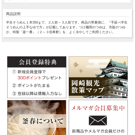
商品説明
半生そうめん１本350ｇで、２人前～３人前です。商品の帯裏側に、『手延べ半生
そうめんの上手なゆで方』が記載してあります。つけ麺用のつゆは、市販のつゆ
か、特製「釜一番」（２～３倍希釈）を、よく冷やしてご利用ください。