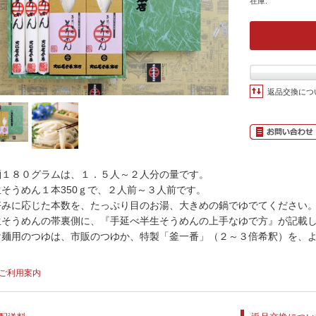
在庫:
返品交換につ
麺１８０グラムは、１．５人～２人分の量です。
生そうめん１本350ｇで、２人前～３人前です。
好みに応じた本数を、たっぷり目のお湯、大きめの鍋でゆでてください
生そうめんの帯裏側に、『手延べ半生そうめんの上手なゆで方』が記載
け麺用のつゆは、市販のつゆか、特製「釜一番」（２～３倍希釈）を、
ご利用案内