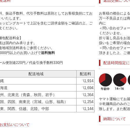
配送料
返品交換につい
料、振込手数料、代引手数料は原則としてお客様負担にてお
お客様の都合によ
いいたします。
万一不良品または
ョッピングカートで上記を含むご請求金額をご確認の上、ご
内に
文ください。
＜問い合わせフォ
くださいませ。
梱包配送料金】
折り返し良品をお
送は国内のみ承ります。
扱いをご希望の場
途地域別送料表をご参照ください。
＜問い合わせフォ
0,000円以上のお買い上げで
送料無料
頂きました上、ご
ール便別途220円／代金引換手数料330円
配送時間指定に
配送地域
配送料
縄
\1,914
海道
\1,694
州、北東北（青森、秋田、岩手）
\1,364
ヤマト運輸にてお
国、四国、南東北（宮城、山形、福島）
\1,254
※乾麺商品のみの
東、関西、信越、北陸、中部
\1,144
致します。また配
納期について
お支払いについて