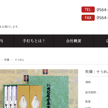
をお届けします。
乾麺
そうめん
乾麺：そうめ
価格:
販売期間：
数量: