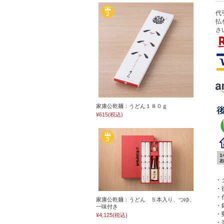
代
払
さ
家康公乾麺：うどん１８０ｇ
¥615
(税込)
・
・
・
家康公乾麺：うどん ５本入り、つゆ、
・
一味付き
・
¥4,125
(税込)
・