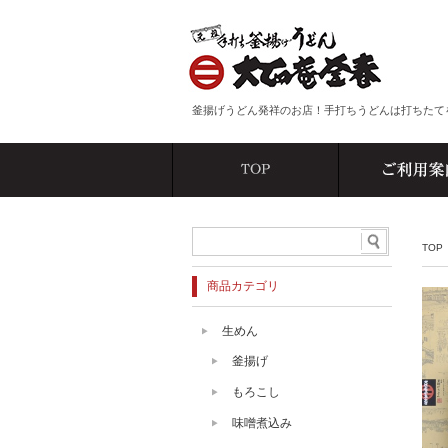
釜揚げうどん発祥のお店！手打ちうどんは打ちたて
TOP
商品カテゴリ
生めん
釜揚げ
もろこし
味噌煮込み