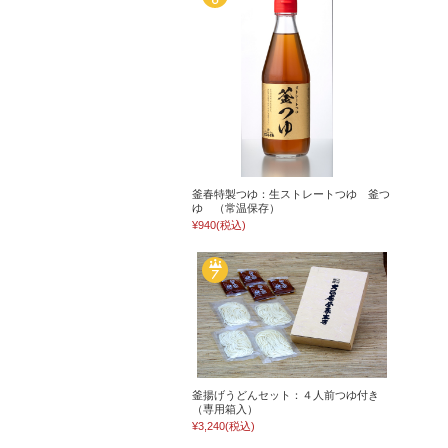
釜春特製つゆ：生ストレートつゆ 釜つ
ゆ （常温保存）
¥940
(税込)
釜揚げうどんセット：４人前つゆ付き
（専用箱入）
¥3,240
(税込)