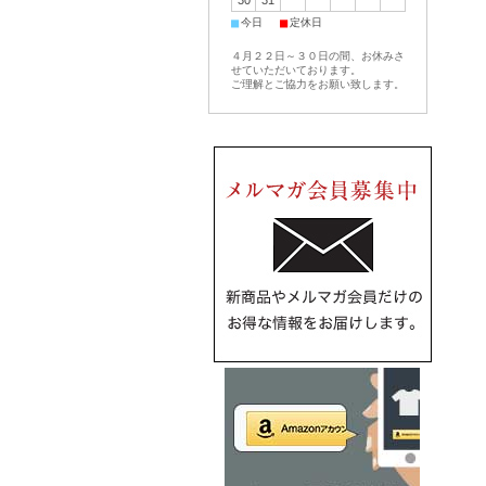
30
31
■
■
今日
定休日
４月２２日～３０日の間、お休みさ
せていただいております。
ご理解とご協力をお願い致します。