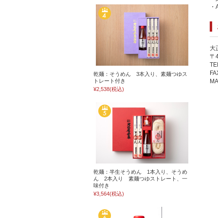
・A
大
〒
TE
FA
乾麺：そうめん 3本入り、素麺つゆス
トレート付き
MA
¥2,538
(税込)
乾麺：半生そうめん 1本入り、そうめ
ん 2本入り 素麺つゆストレート、一
味付き
¥3,564
(税込)