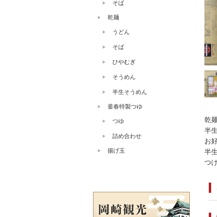
そば
乾麺
うどん
そば
ひやむぎ
そうめん
半生そうめん
釜春特製つゆ
乾
つゆ
半
詰め合わせ
お
揚げ玉
半
つ