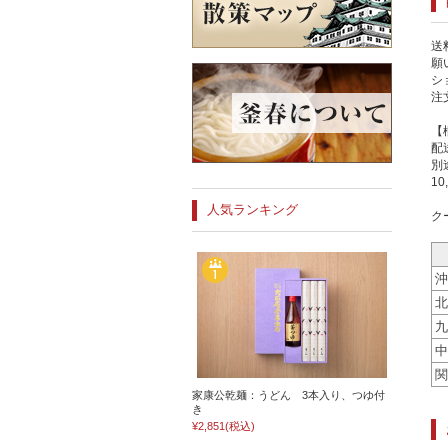
送
願
シ
注
【
配
別
1
人気ランキング
ク
沖
北
九
中
関
家康公乾麺：うどん 3本入り、つゆ付
き
¥2,851
(税込)